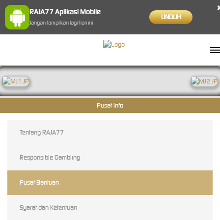
RAJA77 Aplikasi Mobile
UNDUH
Jangan tampilkan lagi hari ini
Pusat Info
Tentang RAJA77
Responsible Gambling
Pusat Bantuan
Syarat dan Ketentuan