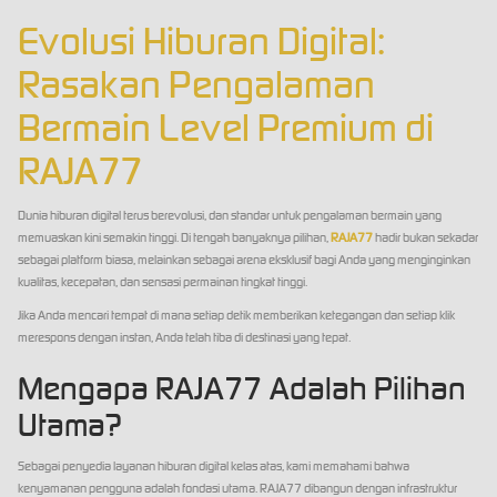
Evolusi Hiburan Digital:
Rasakan Pengalaman
Bermain Level Premium di
RAJA77
Dunia hiburan digital terus berevolusi, dan standar untuk pengalaman bermain yang
memuaskan kini semakin tinggi. Di tengah banyaknya pilihan,
RAJA77
hadir bukan sekadar
sebagai platform biasa, melainkan sebagai arena eksklusif bagi Anda yang menginginkan
kualitas, kecepatan, dan sensasi permainan tingkat tinggi.
Jika Anda mencari tempat di mana setiap detik memberikan ketegangan dan setiap klik
merespons dengan instan, Anda telah tiba di destinasi yang tepat.
Mengapa RAJA77 Adalah Pilihan
Utama?
Sebagai penyedia layanan hiburan digital kelas atas, kami memahami bahwa
kenyamanan pengguna adalah fondasi utama. RAJA77 dibangun dengan infrastruktur