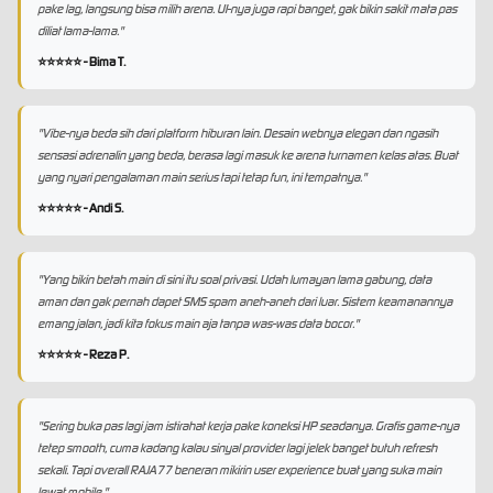
pake lag, langsung bisa milih arena. UI-nya juga rapi banget, gak bikin sakit mata pas
diliat lama-lama."
⭐⭐⭐⭐⭐ - Bima T.
"Vibe-nya beda sih dari platform hiburan lain. Desain webnya elegan dan ngasih
sensasi adrenalin yang beda, berasa lagi masuk ke arena turnamen kelas atas. Buat
yang nyari pengalaman main serius tapi tetap fun, ini tempatnya."
⭐⭐⭐⭐⭐ - Andi S.
"Yang bikin betah main di sini itu soal privasi. Udah lumayan lama gabung, data
aman dan gak pernah dapet SMS spam aneh-aneh dari luar. Sistem keamanannya
emang jalan, jadi kita fokus main aja tanpa was-was data bocor."
⭐⭐⭐⭐⭐ - Reza P.
"Sering buka pas lagi jam istirahat kerja pake koneksi HP seadanya. Grafis game-nya
tetep smooth, cuma kadang kalau sinyal provider lagi jelek banget butuh refresh
sekali. Tapi overall RAJA77 beneran mikirin user experience buat yang suka main
lewat mobile."