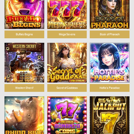
Buffalo Begins
Mega Sevens
Book of Pharaoh
Western Sherrif
Secret of Goddess
Hottie’s Paradise