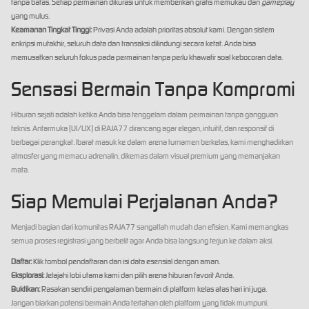
tanpa batas. Setiap permainan dikurasi untuk memberikan grafis memukau dan
gameplay
yang mulus.
Keamanan Tingkat Tinggi:
Privasi Anda adalah prioritas absolut kami. Dengan sistem
enkripsi mutakhir, seluruh data dan transaksi dilindungi secara ketat. Anda bisa
memusatkan seluruh fokus pada permainan tanpa perlu khawatir soal kebocoran data.
Sensasi Bermain Tanpa Kompromi
Hiburan sejati adalah ketika Anda bisa tenggelam dalam permainan tanpa gangguan
teknis. Antarmuka (UI/UX) di RAJA77 dirancang agar elegan, intuitif, dan responsif di
berbagai perangkat. Ibarat masuk ke dalam arena turnamen berkelas, kami menghadirkan
atmosfer yang memacu adrenalin, dikemas dalam visual premium yang memanjakan
mata.
Siap Memulai Perjalanan Anda?
Menjadi bagian dari komunitas RAJA77 sangatlah mudah dan efisien. Kami memangkas
semua proses registrasi yang berbelit agar Anda bisa langsung terjun ke dalam aksi.
Daftar:
Klik tombol pendaftaran dan isi data esensial dengan aman.
Eksplorasi:
Jelajahi lobi utama kami dan pilih arena hiburan favorit Anda.
Buktikan:
Rasakan sendiri pengalaman bermain di platform kelas atas hari ini juga.
Jangan biarkan potensi bermain Anda tertahan oleh platform yang tidak mumpuni.