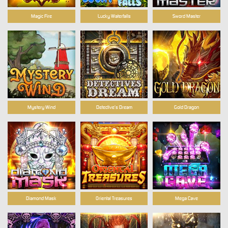
Magic Fire
Lucky Waterfalls
Sword Master
Mystery Wind
Detective’s Dream
Gold Dragon
Diamond Mask
Oriental Treasures
Mega Cave