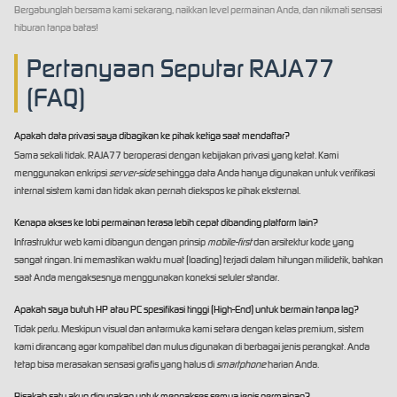
Bergabunglah bersama kami sekarang, naikkan level permainan Anda, dan nikmati sensasi
hiburan tanpa batas!
Pertanyaan Seputar RAJA77
(FAQ)
Apakah data privasi saya dibagikan ke pihak ketiga saat mendaftar?
Sama sekali tidak. RAJA77 beroperasi dengan kebijakan privasi yang ketat. Kami
menggunakan enkripsi
server-side
sehingga data Anda hanya digunakan untuk verifikasi
internal sistem kami dan tidak akan pernah diekspos ke pihak eksternal.
Kenapa akses ke lobi permainan terasa lebih cepat dibanding platform lain?
Infrastruktur web kami dibangun dengan prinsip
mobile-first
dan arsitektur kode yang
sangat ringan. Ini memastikan waktu muat (loading) terjadi dalam hitungan milidetik, bahkan
saat Anda mengaksesnya menggunakan koneksi seluler standar.
Apakah saya butuh HP atau PC spesifikasi tinggi (High-End) untuk bermain tanpa lag?
Tidak perlu. Meskipun visual dan antarmuka kami setara dengan kelas premium, sistem
kami dirancang agar kompatibel dan mulus digunakan di berbagai jenis perangkat. Anda
tetap bisa merasakan sensasi grafis yang halus di
smartphone
harian Anda.
Bisakah satu akun digunakan untuk mengakses semua jenis permainan?