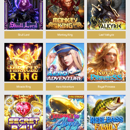
Skull Lord
Monkey King
Last Valkyrie
Miracle Ring
Aero Adventure
Royal Princess