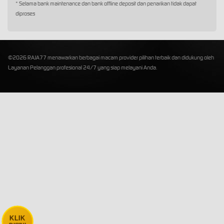
* Selama bank maintenance dan bank offline deposit dan penarikan tidak dapat
diproses
©2026 RAJA77 menawarkan berbagai macam provider pilihan terbaik dan didukung oleh
Layanan Pelanggan profesional 24/7 yang siap melayani Anda.
KLIK
KLIK