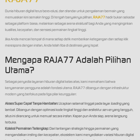
Dunia hiburan digital terus berevolusi, dan standar untuk pengalaman bermain yang
memuaskan kini semakin tinggi. Di tengah banyaknya pilihan,
RAJA77
hadir bukan sekadar
sebagai platform biasa, melainkan sebagai arena eksklusif bagi Anda yang menginginkan
kualitas, kecepatan, dan sensasi permainan tingkat tinggi.
Jika Anda mencari tempat di mana setiap detik memberikan ketegangan dan setiap klik
merespons dengan instan, Anda telah tiba di destinasi yang tepat.
Mengapa RAJA77 Adalah Pilihan
Utama?
Sebagai penyedia layanan hiburan digital kelas atas, kami memahami bahwa
kenyamanan pengguna adalah fondasi utama. RAJA77 dibangun dengan infrastruktur
modern yang berfokus pada tiga pilar keunggulan:
Akses Super Cepat Tanpa Hambatan:
Ucapkan selamat tinggal pada layar
loading
yang
lambat. Dibangun dengan optimasi kode tingkat tinggi dan arsitektur
server
yang tangguh,
situs ini dirancang untuk memuat secara instan. Kapan pun Anda siap, arena langsung
terbuka.
Koleksi Permainan Terlengkap:
Dari tantangan strategis hingga permainan yang
mengandalkan insting dan kecepatan, ekosistem kami menyediakan variasi hiburan digital