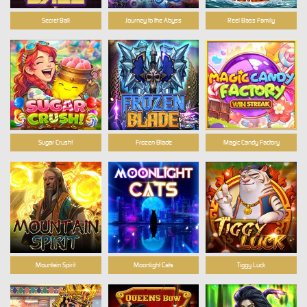
Secret Ball
Journey to the Abyss
Reel Bass Family
Sugar Crush!
Frozen Blade
Magic Candy Factory
Mountain Spirit
Moonlight Cats
Tiggy Luck