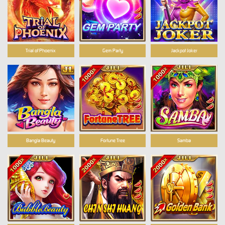
Trial of Phoenix
Gem Party
Jackpot Joker
Bangla Beauty
Fortune Tree
Samba