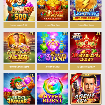
Lucky Jaguar 500
3 Coin Wild Tiger
Coin of Lightning
Fortune Gems Legend
3 Witch's Lamp
10 Sparkling Crown