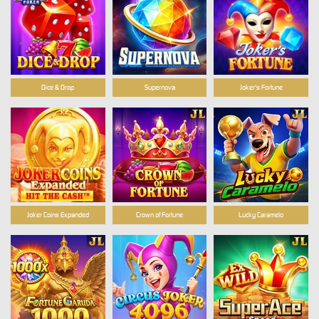
Dice & Drop
Supernova
Joker's Fortune
Joker Coins Expanded
Crown of Fortune
Lucky Caramelo