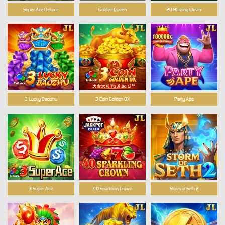
Super Ace Deluxe
Golden Queen
20 Blazing Clover
3 Lucky Baozhu
3 Coin Golden OX
Party Ape
3 Super Ace
40 Sparkling Crown
Storm of Seth 2