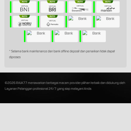
* Selama bank maintenance dan bank offline deposit dan penarikan tidak dapat
diproses
©2026 RAJA77 menawarkan berbagai macam provider pilihan terbaik dan didukung oleh
Layanan Pelanggan profesional 24/7 yang siap melayani Anda.