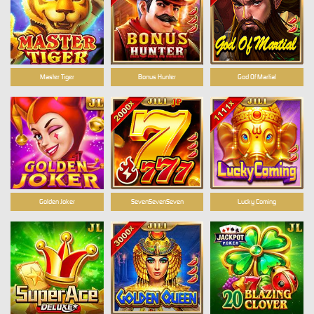
Master Tiger
Bonus Hunter
God Of Martial
Golden Joker
SevenSevenSeven
Lucky Coming