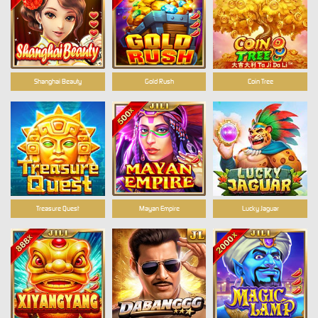
Shanghai Beauty
Gold Rush
Coin Tree
Treasure Quest
Mayan Empire
Lucky Jaguar