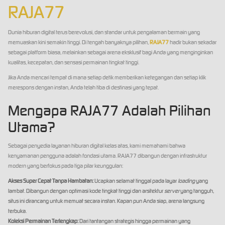
RAJA77
Dunia hiburan digital terus berevolusi, dan standar untuk pengalaman bermain yang
memuaskan kini semakin tinggi. Di tengah banyaknya pilihan,
RAJA77
hadir bukan sekadar
sebagai platform biasa, melainkan sebagai arena eksklusif bagi Anda yang menginginkan
kualitas, kecepatan, dan sensasi permainan tingkat tinggi.
Jika Anda mencari tempat di mana setiap detik memberikan ketegangan dan setiap klik
merespons dengan instan, Anda telah tiba di destinasi yang tepat.
Mengapa RAJA77 Adalah Pilihan
Utama?
Sebagai penyedia layanan hiburan digital kelas atas, kami memahami bahwa
kenyamanan pengguna adalah fondasi utama. RAJA77 dibangun dengan infrastruktur
modern yang berfokus pada tiga pilar keunggulan:
Akses Super Cepat Tanpa Hambatan:
Ucapkan selamat tinggal pada layar
loading
yang
lambat. Dibangun dengan optimasi kode tingkat tinggi dan arsitektur
server
yang tangguh,
situs ini dirancang untuk memuat secara instan. Kapan pun Anda siap, arena langsung
terbuka.
Koleksi Permainan Terlengkap:
Dari tantangan strategis hingga permainan yang