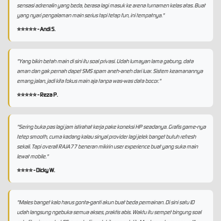
sensasi adrenalin yang beda, berasa lagi masuk ke arena turnamen kelas atas. Buat
yang nyari pengalaman main serius tapi tetap fun, ini tempatnya."
⭐⭐⭐⭐⭐ - Andi S.
"Yang bikin betah main di sini itu soal privasi. Udah lumayan lama gabung, data
aman dan gak pernah dapet SMS spam aneh-aneh dari luar. Sistem keamanannya
emang jalan, jadi kita fokus main aja tanpa was-was data bocor."
⭐⭐⭐⭐⭐ - Reza P.
"Sering buka pas lagi jam istirahat kerja pake koneksi HP seadanya. Grafis game-nya
tetep smooth, cuma kadang kalau sinyal provider lagi jelek banget butuh refresh
sekali. Tapi overall RAJA77 beneran mikirin user experience buat yang suka main
lewat mobile."
⭐⭐⭐⭐ - Dicky W.
"Males banget kalo harus gonta-ganti akun buat beda permainan. Di sini satu ID
udah langsung ngebuka semua akses, praktis abis. Waktu itu sempet bingung soal