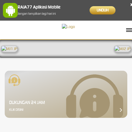
RAJA77 Aplikasi Mobile
UNDUH
Jangan tampilkan lagi hari ini
DUKUNGAN 24 JAM
KLIK DISINI