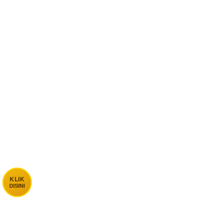
KLIK
KLIK
DISINI
DISINI