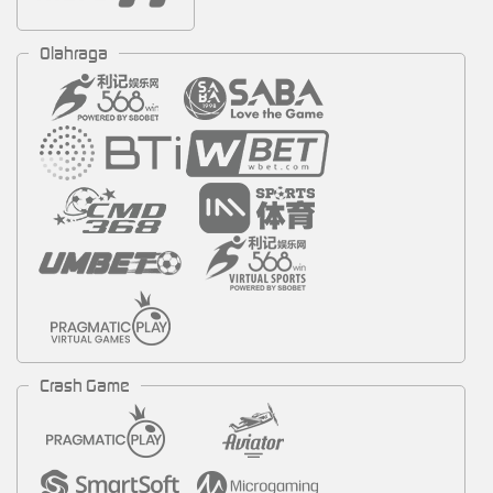
Olahraga
Crash Game