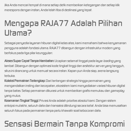
Jika Anda mencari tempat di mana setiap detik memberikan ketegangan dan setiap klik
merespons dengan instan, Anda telah tiba di destinasi yang tepat.
Mengapa RAJA77 Adalah Pilihan
Utama?
Sebagai penyedia layanan hiburan digital kelas atas, kami memahami bahwa kenyamanan
pengguna adalah fondasi utama. RAJA77 dibangun dengan infrastruktur modern yang
berfokus pada tiga pilar keunggulan:
Akses Super Cepat Tanpa Hambatan:
Ucapkan selamat tinggal pada layar
loading
yang
lambat. Dibangun dengan optimasi kode tingkat tinggi dan arsitektur
server
yang tangguh,
situs ini dirancang untuk memuat secara instan. Kapan pun Anda siap, arena langsung
terbuka.
Koleksi Permainan Terlengkap:
Dari tantangan strategis hingga permainan yang
mengandalkan insting dan kecepatan, ekosistem kami menyediakan variasi hiburan digital
tanpa batas. Setiap permainan dikurasi untuk memberikan grafis memukau dan
gameplay
yang mulus.
Keamanan Tingkat Tinggi:
Privasi Anda adalah prioritas absolut kami. Dengan sistem
enkripsi mutakhir, seluruh data dan transaksi dilindungi secara ketat. Anda bisa memusatkan
seluruh fokus pada permainan tanpa perlu khawatir soal kebocoran data.
Sensasi Bermain Tanpa Kompromi