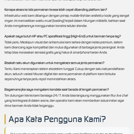
Kenapa akses ke lobi permainan terasa lebih cepat dibanding platform lain?
Infrastruktur web kami dibangun dengan prinsip
mobile-first
dan arsitektur kode yang sangat
ringan. Ini memastikan waktu muat (loading) terjadi dalam hitungan milidetik, bahkan saat
Anda mengaksesnya menggunakan koneksi seluler standar.
Apakah saya butuh HP atau PC spesifikasi tinggi (High-End) untuk bermain tanpa lag?
Tidak perlu. Meskipun visual dan antarmuka kami setara dengan kelas premium, sistem
kami dirancang agar kompatibel dan mulus digunakan di berbagai jenis perangkat. Anda
tetap bisa merasakan sensasi grafis yang halus di
smartphone
harian Anda.
Bisakah satu akun digunakan untuk mengakses semua jenis permainan?
Tentu. Kami menerapkan sistem ekosistem tunggal. Cukup dengan satu kali pendaftaran
akun, seluruh variasi hiburan digital dan arena permainan di platform kami terbuka
sepenuhnya tanpa perlu repot memindahkan akses.
Bagaimana jika saya mengalami kendala saat berada di tengah permainan?
Tim dukungan teknis kami bersiaga 24/7. Anda bisa langsung menggunakan fitur
live chat
yang terintegrasi di dalam arena, dan operator kami akan memberikan solusi instan agar
ritme bermain Anda tidak terganggu.
Apa Kata Pengguna Kami?
"Jujur awalnya ragu karena sering nemu web yang loadingnya muter-muter doang.