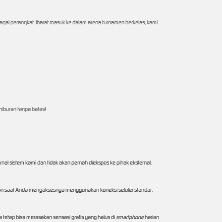
bagai perangkat. Ibarat masuk ke dalam arena turnamen berkelas, kami
hiburan tanpa batas!
nal sistem kami dan tidak akan pernah diekspos ke pihak eksternal.
ahkan saat Anda mengaksesnya menggunakan koneksi seluler standar.
 tetap bisa merasakan sensasi grafis yang halus di
smartphone
harian