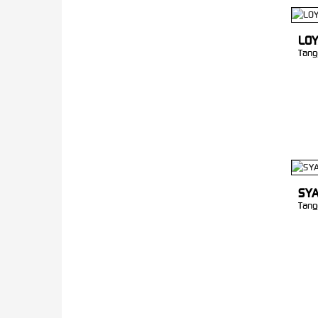
LOY
Tang
SYA
Tang