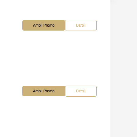
Ambil Promo
Detail
Ambil Promo
Detail