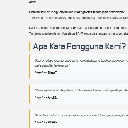
Anda.
Bisakah satu akun digunakan untuk mengakses semua jenis permainan?
Tentu. Kami menerapkan sistem ekosistem tunggal. Cukup dengan satu kali 
Bagaimana jika saya mengalami kendala saat berada di tengah permainan
Tim dukungan teknis kami bersiaga 24/7. Anda bisa langsung menggunakan
Apa Kata Pengguna Kami?
"Jujur awalnya ragu karena sering nemu web yang loadingnya muter-muter
mata pas diliat lama-lama."
⭐⭐⭐⭐⭐ - Bima T.
"Vibe-nya beda sih dari platform hiburan lain. Desain webnya elegan da
⭐⭐⭐⭐⭐ - Andi S.
"Yang bikin betah main di sini itu soal privasi. Udah lumayan lama ga
⭐⭐⭐⭐⭐ - Reza P.