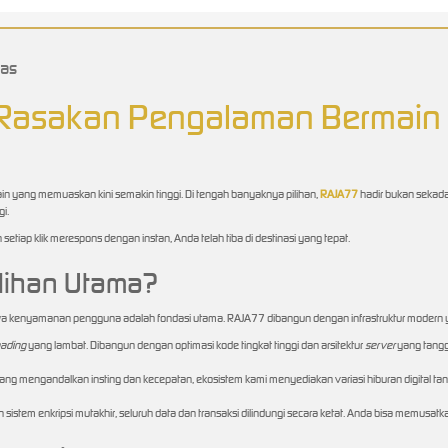
tas
l: Rasakan Pengalaman Bermain
ain yang memuaskan kini semakin tinggi. Di tengah banyaknya pilihan,
RAJA77
hadir bukan sekadar
i.
tiap klik merespons dengan instan, Anda telah tiba di destinasi yang tepat.
lihan Utama?
wa kenyamanan pengguna adalah fondasi utama. RAJA77 dibangun dengan infrastruktur modern ya
oading
yang lambat. Dibangun dengan optimasi kode tingkat tinggi dan arsitektur
server
yang tanggu
yang mengandalkan insting dan kecepatan, ekosistem kami menyediakan variasi hiburan digital ta
n sistem enkripsi mutakhir, seluruh data dan transaksi dilindungi secara ketat. Anda bisa memusat