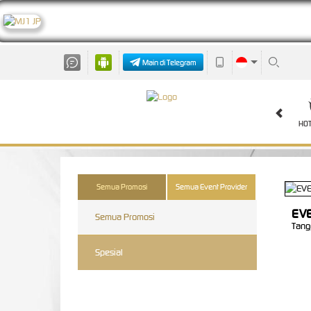
Main di Telegram
HO
Semua Promosi
Semua Event Provider
EVE
Semua Promosi
Tang
Spesial