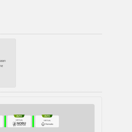
haan
ame