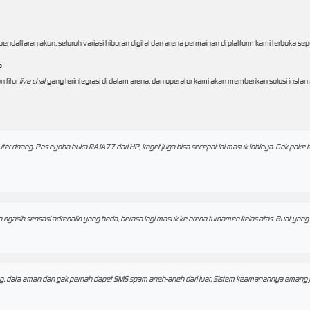
pendaftaran akun, seluruh variasi hiburan digital dan arena permainan di platform kami terbuka 
?
 fitur
live chat
yang terintegrasi di dalam arena, dan operator kami akan memberikan solusi instan
 doang. Pas nyoba buka RAJA77 dari HP, kaget juga bisa secepat ini masuk lobinya. Gak pake lag, l
n ngasih sensasi adrenalin yang beda, berasa lagi masuk ke arena turnamen kelas atas. Buat yang n
bung, data aman dan gak pernah dapet SMS spam aneh-aneh dari luar. Sistem keamanannya emang jal