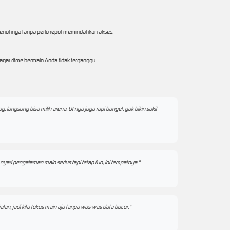
sepenuhnya tanpa perlu repot memindahkan akses.
 agar ritme bermain Anda tidak terganggu.
angsung bisa milih arena. UI-nya juga rapi banget, gak bikin sakit
yari pengalaman main serius tapi tetap fun, ini tempatnya."
an, jadi kita fokus main aja tanpa was-was data bocor."