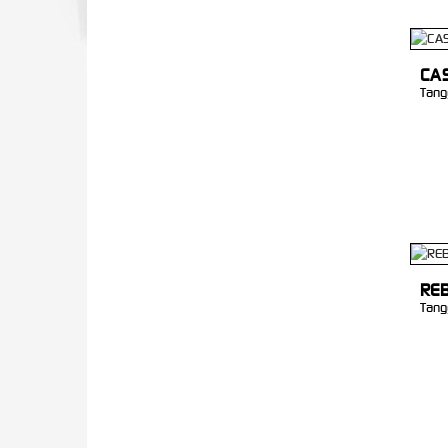
CAS
Tang
REB
Tang